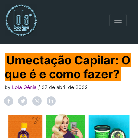
Navegação principal
Umectação Capilar: O
que é e como fazer?
by
Lola Gênia
/ 27 de abril de 2022