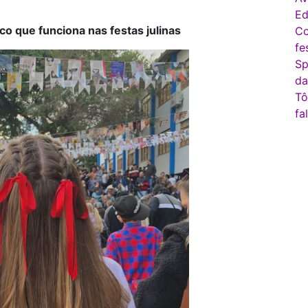
Ed
co que funciona nas festas julinas
Co
fe
Sp
da
Tô
fa