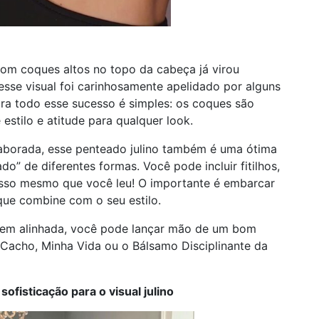
om coques altos no topo da cabeça já virou
 esse visual foi carinhosamente apelidado por alguns
ara todo esse sucesso é simples: os coques são
estilo e atitude para qualquer look.
aborada, esse penteado julino também é uma ótima
o” de diferentes formas. Você pode incluir fitilhos,
 isso mesmo que você leu! O importante é embarcar
 que combine com o seu estilo.
z bem alinhada, você pode lançar mão de um bom
Cacho, Minha Vida ou o Bálsamo Disciplinante da
fisticação para o visual julino