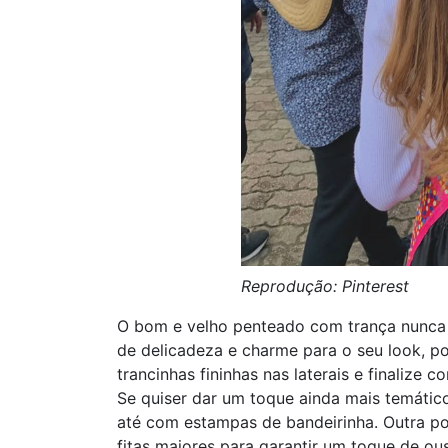
Reprodução: Pinterest
O bom e velho penteado com trança nunca 
de delicadeza e charme para o seu look, p
trancinhas fininhas nas laterais e finalize 
Se quiser dar um toque ainda mais temátic
até com estampas de bandeirinha. Outra po
fitas maiores para garantir um toque de ou