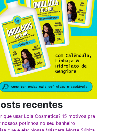
osts recentes
r que usar Lola Cosmetics? 15 motivos pra
r nossos potinhos no seu banheiro
isa que é ela: Nossa Máscara Morte Súbita