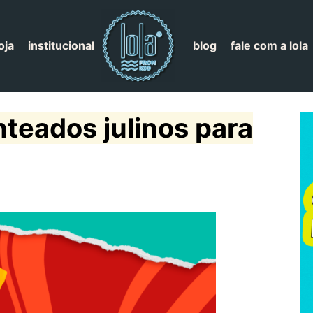
oja
institucional
blog
fale com a lola
teados julinos para