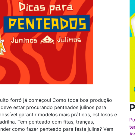
 muito forró já começou! Como toda boa produção
P
á deve estar procurando penteados julinos para
possível garantir modelos mais práticos, estilosos e
Po
adrilha. Tem penteado com fitas, tranças,
te
ender como fazer penteado para festa julina? Vem
Av