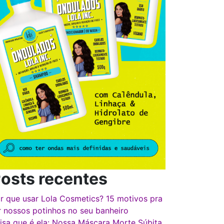
osts recentes
r que usar Lola Cosmetics? 15 motivos pra
r nossos potinhos no seu banheiro
isa que é ela: Nossa Máscara Morte Súbita