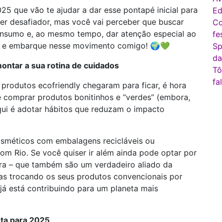
25 que vão te ajudar a dar esse pontapé inicial para
Ed
er desafiador, mas você vai perceber que buscar
Co
consumo e, ao mesmo tempo, dar atenção especial ao
fe
cas e embarque nesse movimento comigo! 🌍💚
Sp
da
ontar a sua rotina de cuidados
Tô
fa
produtos ecofriendly chegaram para ficar, é hora
e comprar produtos bonitinhos e “verdes” (embora,
aqui é adotar hábitos que reduzam o impacto
cosméticos com embalagens recicláveis ou
om Rio. Se você quiser ir além ainda pode optar por
ra – que também são um verdadeiro aliado da
as trocando os seus produtos convencionais por
 já está contribuindo para um planeta mais
ta para 2025